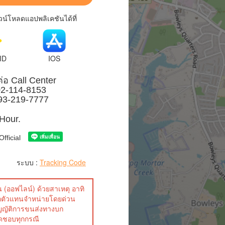
์โหลดแอปพลิเคชันได้ที่
ID
IOS
ต่อ Call Center
2-114-8153
93-219-7777
 Hour.
fficial
ระบบ :
Tracking Code
(ออฟไลน์) ด้วยสาเหตุ อาทิ
รือตัวแทนจำหน่ายโดยด่วน
ญญัติการขนส่งทางบก
ผิดชอบทุกกรณี